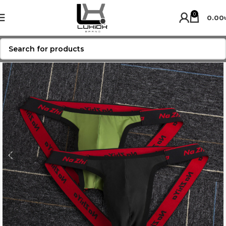
0
0.00
-23%