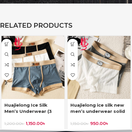
RELATED PRODUCTS
-4%
-17%
Huajielong Ice Silk
Huajielong ice silk new
Men’s Underwear (3
men’s underwear solid
piece Combo)
color (3 piece Combo)
1,150.00
৳
950.00
৳
1,200.00
৳
1,150.00
৳